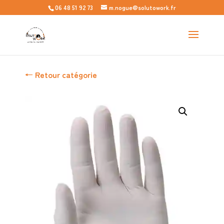
06 48 51 92 73
m.nogue@solutowork.fr
← Retour catégorie